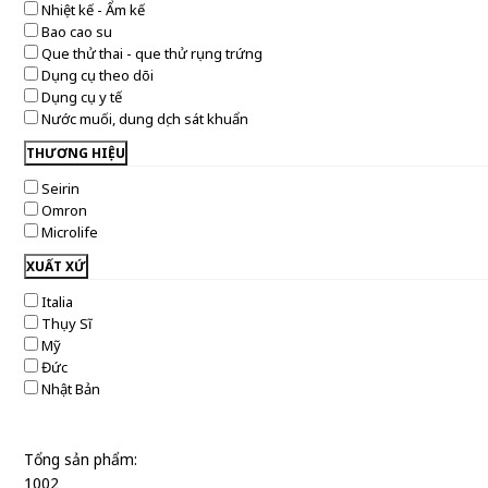
Nhiệt kế - Ẩm kế
Bao cao su
Que thử thai - que thử rụng trứng
Dụng cụ theo dõi
Dụng cụ y tế
Nước muối, dung dịch sát khuẩn
THƯƠNG HIỆU
Seirin
Omron
Microlife
XUẤT XỨ
Italia
Thụy Sĩ
Mỹ
Đức
Nhật Bản
Tổng sản phẩm:
1002