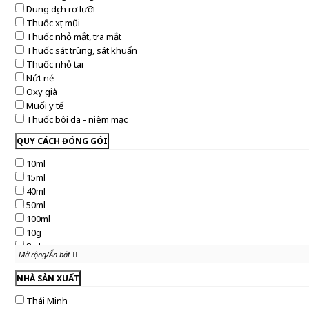
Dung dịch rơ lưỡi
Thuốc xịt mũi
Thuốc nhỏ mắt, tra mắt
Thuốc sát trùng, sát khuẩn
Thuốc nhỏ tai
Nứt nẻ
Oxy già
Muối y tế
Thuốc bôi da - niêm mạc
QUY CÁCH ĐÓNG GÓI
10ml
15ml
40ml
50ml
100ml
10g
8ml
Mở rộng/Ẩn bớt
Mở rộng/Ẩn bớt
24ml
6ml
NHÀ SẢN XUẤT
20ml
Thái Minh
60ml