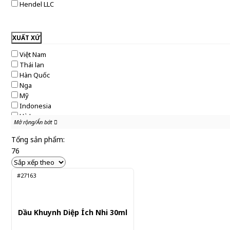
Hendel LLC
XUẤT XỨ
Việt Nam
Thái lan
Hàn Quốc
Nga
Mỹ
Indonesia
Hà Lan
Mở rộng/Ẩn bớt
Mở rộng/Ẩn bớt
Singapore
Tổng sản phẩm:
76
#27163
Dầu Khuynh Diệp Ích Nhi 30ml