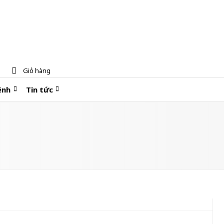
Giỏ hàng
ệnh
Tin tức